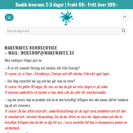
Skip
Snabb leverans 2-3 dagar | Frakt 69:- Fritt över 599:-
to
content
Sök
efter:
MAKEWAVES KUNDSERVICE
– MAIL: WEBSHOP@MAKEWAVES.SE
Våra vanligast frågor just nu
– Är ni ett svenskt företag och skickas allt från Sverige?
Vi svarar: Ja, vi finns i Åtvidaberg i Sverige och allt skickas från vårt eget lager
– Hur lång returrätt har jag och hur gör man en retur?
Vi svarar: Nu gäller 90 dagar, läs mer om hur du gör en retur längre er på sidan.
Vi kommer underlätta så mycket vi kan, dock står du själv för returkostnaden.
– Jag har precis köp en produkt och nu är den betydligt billigare hos nån annan, därför funderar
jag på att returnera
Vi svarar: Du har alltid returrätt , underförutsättning att du tagit emot produkten och att den
är oanvänd och i
obruten
förpackning. Om du har hittat en vara hos någon annan och den är
betydligt billagare kan du hör av dig till oss, i vissa enskilda fall kan vi kompensera genom en
värdecheck.