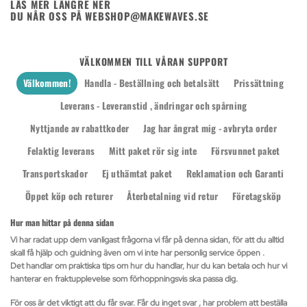
LÄS MER LÄNGRE NER
DU NÅR OSS PÅ WEBSHOP@MAKEWAVES.SE
VÄLKOMMEN TILL VÅRAN SUPPORT
Välkommen!
Handla - Beställning och betalsätt
Prissättning
Leverans - Leveranstid , ändringar och spårning
Nyttjande av rabattkoder
Jag har ångrat mig - avbryta order
Felaktig leverans
Mitt paket rör sig inte
Försvunnet paket
Transportskador
Ej uthämtat paket
Reklamation och Garanti
Öppet köp och returer
Återbetalning vid retur
Företagsköp
Hur man hittar på denna sidan
Vi har radat upp dem vanligast frågorna vi får på denna sidan, för att du alltid
skall få hjälp och guidning även om vi inte har personlig service öppen .
Det handlar om praktiska tips om hur du handlar, hur du kan betala och hur vi
hanterar en fraktupplevelse som förhoppningsvis ska passa dig.
För oss är det viktigt att du får svar. Får du inget svar , har problem att beställa