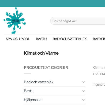
Skip
to
content
Sök
efter:
SPA OCH POOL
BASTU
BAD OCH VATTENLEK
BABYSI
Klimat och Värme
PRODUKTKATEGORIER
Klimat o
inomhusm
Bad och vattenlek
Inga pr
Bastu
Hjälpmedel