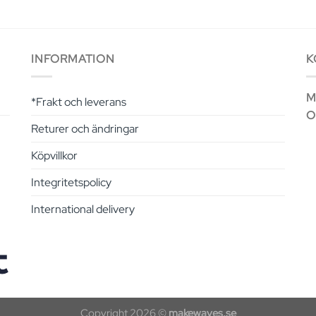
INFORMATION
K
Ma
*Frakt och leverans
O
Returer och ändringar
Köpvillkor
Integritetspolicy
International delivery
Copyright 2026 ©
makewaves.se