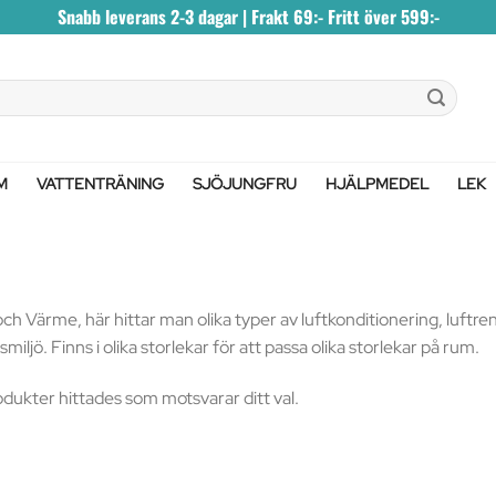
Snabb leverans 2-3 dagar | Frakt 69:- Fritt över 599:-
M
VATTENTRÄNING
SJÖJUNGFRU
HJÄLPMEDEL
LEK
ch Värme, här hittar man olika typer av luftkonditionering, luftren
iljö. Finns i olika storlekar för att passa olika storlekar på rum.
odukter hittades som motsvarar ditt val.