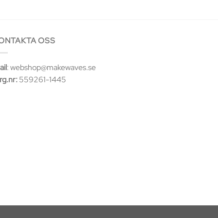
ONTAKTA OSS
il
: webshop@makewaves.se
rg.nr:
559261-1445