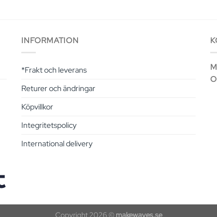
INFORMATION
K
Ma
*Frakt och leverans
O
Returer och ändringar
Köpvillkor
Integritetspolicy
International delivery
Copyright 2026 ©
makewaves.se