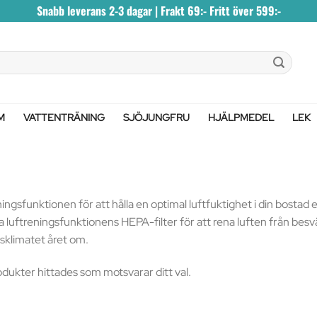
Snabb leverans 2-3 dagar | Frakt 69:- Fritt över 599:-
M
VATTENTRÄNING
SJÖJUNGFRU
HJÄLPMEDEL
LEK
ngsfunktionen för att hålla en optimal luftfuktighet i din bostad e
 luftreningsfunktionens HEPA-filter för att rena luften från besvä
klimatet året om.
odukter hittades som motsvarar ditt val.