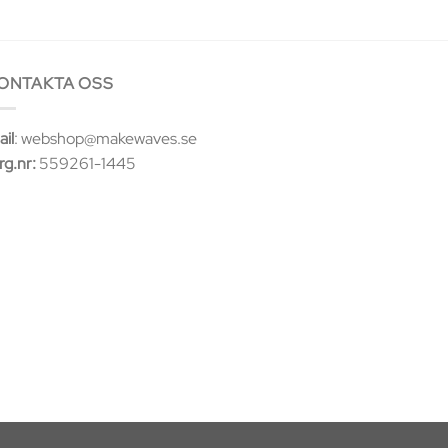
ONTAKTA OSS
il
: webshop@makewaves.se
rg.nr:
559261-1445