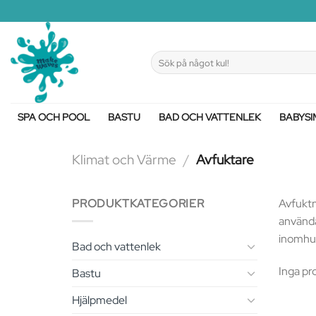
Skip
to
content
Sök
efter:
SPA OCH POOL
BASTU
BAD OCH VATTENLEK
BABYSI
Klimat och Värme
/
Avfuktare
PRODUKTKATEGORIER
Avfuktni
använda
inomhus
Bad och vattenlek
Inga pr
Bastu
Hjälpmedel