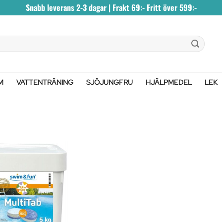
Snabb leverans 2-3 dagar | Frakt 69:- Fritt över 599:-
M
VATTENTRÄNING
SJÖJUNGFRU
HJÄLPMEDEL
LEK