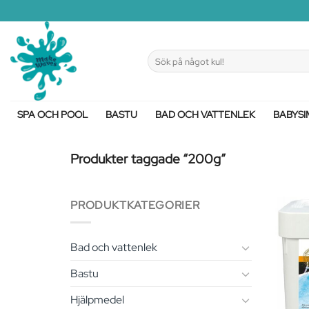
Skip
to
content
Sök
efter:
SPA OCH POOL
BASTU
BAD OCH VATTENLEK
BABYSI
Produkter taggade “200g”
PRODUKTKATEGORIER
Bad och vattenlek
Bastu
Hjälpmedel