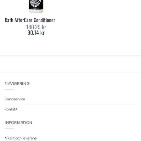
Bath AfterCare Conditioner
180.29
kr
90.14
kr
Original
Current
price
price
was:
is:
180.29 kr.
90.14 kr.
NAVIGERING
Kundservice
Kontakt
INFORMATION
*Frakt och leverans