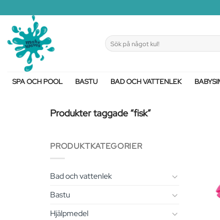
Skip
to
content
Sök
efter:
SPA OCH POOL
BASTU
BAD OCH VATTENLEK
BABYSI
Produkter taggade “fisk”
PRODUKTKATEGORIER
Bad och vattenlek
Bastu
Hjälpmedel