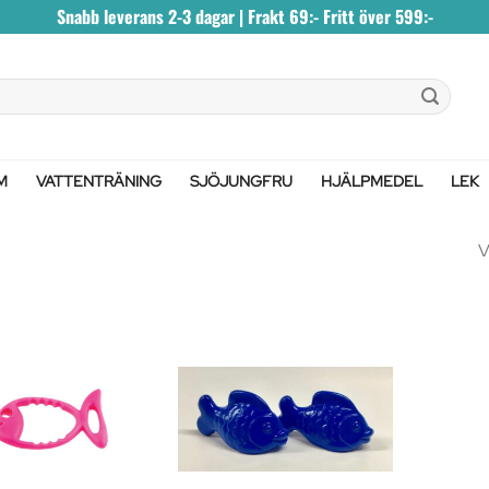
Snabb leverans 2-3 dagar | Frakt 69:- Fritt över 599:-
M
VATTENTRÄNING
SJÖJUNGFRU
HJÄLPMEDEL
LEK
V