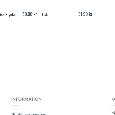
+
59.00
kr
31.99
kr
Fisk Stycke
Fisk
INFORMATION
K
Ma
*Frakt och leverans