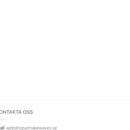
ONTAKTA OSS
il
: webshop@makewaves.se