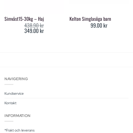
Simväst15-30kg – Haj
Kelton Simglasöga barn
438.90
kr
99.00
kr
349.00
kr
Original
Current
price
price
was:
is:
438.90 kr.
349.00 kr.
NAVIGERING
Kundservice
Kontakt
INFORMATION
*Frakt och leverans