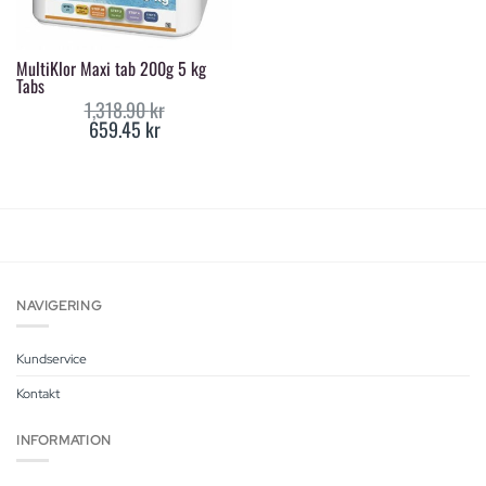
MultiKlor Maxi tab 200g 5 kg
Tabs
1,318.90
kr
659.45
kr
Original
Current
price
price
was:
is:
1,318.90 kr.
659.45 kr.
NAVIGERING
Kundservice
Kontakt
INFORMATION