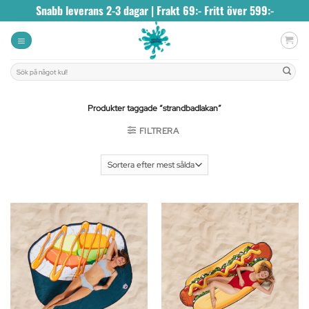
Skip
Snabb leverans 2-3 dagar | Frakt 69:- Fritt över 599:-
to
content
Sök
efter:
Produkter taggade “strandbadlakan”
FILTRERA