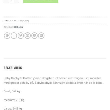
Artikelnr:
Inte tillgänglig
Kategori:
Babysim
BESKRIVNING
Baby Badbyxa Butterfly med dragsko runt benen och magen. Fint mönster
med grodor och löv på. Babybadbyxa känns lätt att bära även när de är blöta.
Small; 5-7 kg
Medium; 7-9 kg
Large; 9-12 kg