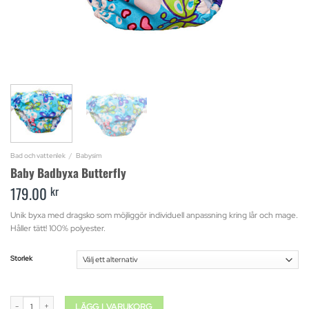
Bad och vattenlek
/
Babysim
Baby Badbyxa Butterfly
179.00
kr
Unik byxa med dragsko som möjliggör individuell anpassning kring lår och mage.
Håller tätt! 100% polyester.
Storlek
Baby Badbyxa Butterfly mängd
LÄGG I VARUKORG