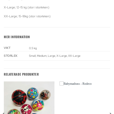
X-Large; 12-15 kg (stor i storleken)
XX-Large; 15-18kg (stor i storleken)
MER INFORMATION
VIKT
0.5 kg
STORLEK
Small, Medium, Large, X-Large, XX-Large
RELATERADE PRODUKTER