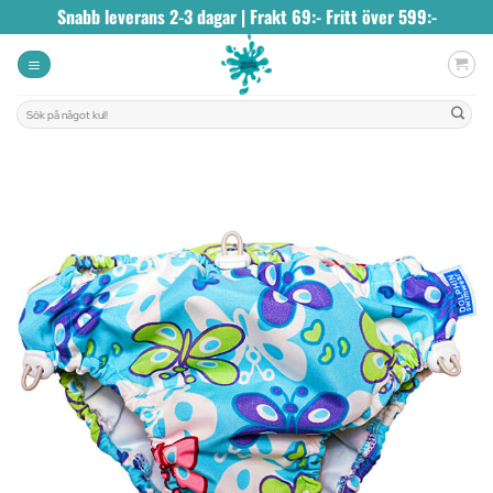
Skip
Snabb leverans 2-3 dagar | Frakt 69:- Fritt över 599:-
to
content
Sök
efter: