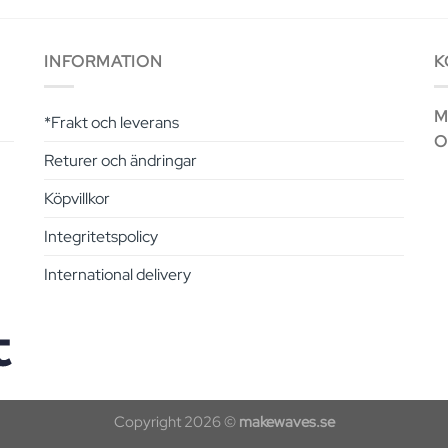
INFORMATION
K
Ma
*Frakt och leverans
O
Returer och ändringar
Köpvillkor
Integritetspolicy
International delivery
Copyright 2026 ©
makewaves.se