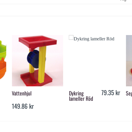
+
+
79.35
kr
Vattenhjul
Dykring
Se
lameller Röd
149.86
kr