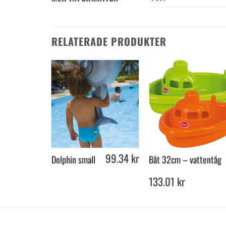
RELATERADE PRODUKTER
+
+
59.00
kr
99.34
kr
Dolphin small
Båt 32cm – vattentåg
133.01
kr