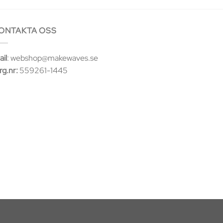
ONTAKTA OSS
il
: webshop@makewaves.se
rg.nr:
559261-1445