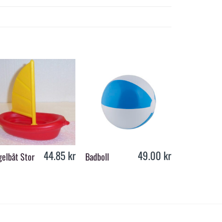
+
+
+
44.85
kr
49.00
kr
gelbåt Stor
Badboll
Crocodile ri
200.36
kr