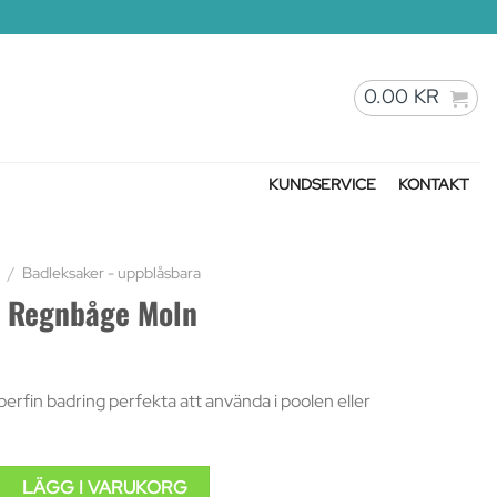
0.00
KR
KUNDSERVICE
KONTAKT
/
Badleksaker - uppblåsbara
– Regnbåge Moln
perfin badring perfekta att använda i poolen eller
båge Moln mängd
LÄGG I VARUKORG