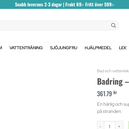
Snabb leverans 2-3 dagar | Frakt 69:- Fritt över 599:-
M
VATTENTRÄNING
SJÖJUNGFRU
HJÄLPMEDEL
LEK
Bad och vattenlek
Badring 
kr
361.79
En härlig och su
på stranden.
Badring - Regn