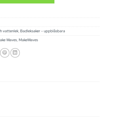
h vattenlek
,
Badleksaker - uppblåsbara
ake Waves
,
MakeWaves