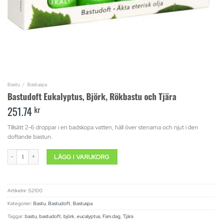
Bastu
/
Bastuspa
Bastudoft Eukalyptus, Björk, Rökbastu och Tjära
251.74
kr
Tillsätt 2-6 droppar i en badskopa vatten, häll över stenarna och njut i den
doftande bastun.
Bastudoft Eukalyptus, Björk, Rökbastu och Tjära mängd
LÄGG I VARUKORG
Artikelnr:
S2100
Kategorier:
Bastu
,
Bastudoft
,
Bastuspa
Taggar:
bastu
,
bastudoft
,
björk
,
eucalyptus
,
Fars dag
,
Tjära