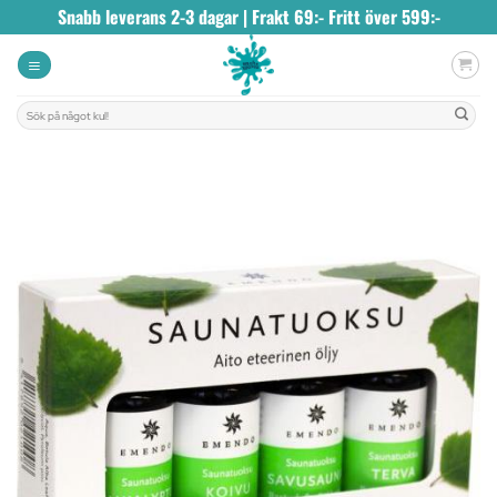
Skip
Snabb leverans 2-3 dagar | Frakt 69:- Fritt över 599:-
to
content
Sök
efter: