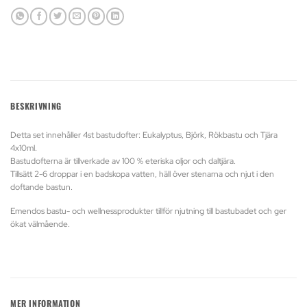
BESKRIVNING
Detta set innehåller 4st bastudofter: Eukalyptus, Björk, Rökbastu och Tjära
4x10ml.
Bastudofterna är tillverkade av 100 % eteriska oljor och daltjära.
Tillsätt 2-6 droppar i en badskopa vatten, häll över stenarna och njut i den
doftande bastun.
Emendos bastu- och wellnessprodukter tillför njutning till bastubadet och ger
ökat välmående.
MER INFORMATION