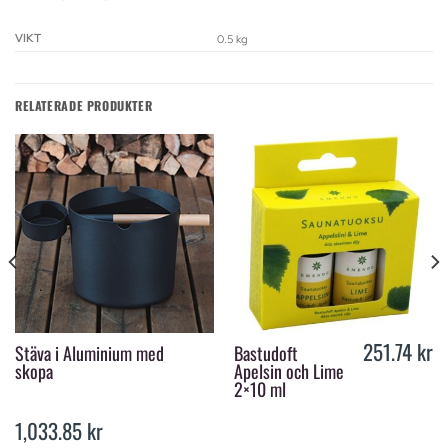
VIKT
0.5 kg
RELATERADE PRODUKTER
251.74
kr
Stäva i Aluminium med
Bastudoft
skopa
Apelsin och Lime
2×10 ml
1,033.85
kr