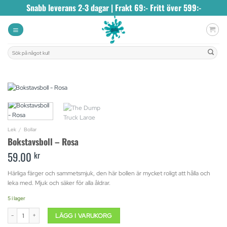
Skip
Snabb leverans 2-3 dagar | Frakt 69:- Fritt över 599:-
to
content
Sök
efter:
Lek
/
Bollar
Bokstavsboll – Rosa
59.00
kr
Härliga färger och sammetsmjuk, den här bollen är mycket roligt att hålla och
leka med. Mjuk och säker för alla åldrar.
5 i lager
Bokstavsboll - Rosa mängd
LÄGG I VARUKORG