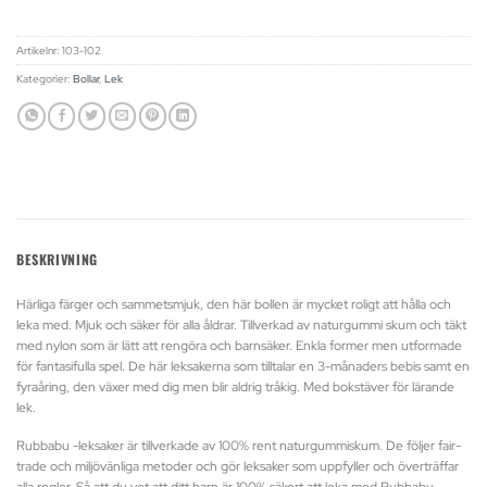
Artikelnr:
103-102
Kategorier:
Bollar
,
Lek
BESKRIVNING
Härliga färger och sammetsmjuk, den här bollen är mycket roligt att hålla och
leka med. Mjuk och säker för alla åldrar. Tillverkad av naturgummi skum och täkt
med nylon som är lätt att rengöra och barnsäker. Enkla former men utformade
för fantasifulla spel. De här leksakerna som tilltalar en 3-månaders bebis samt en
fyraåring, den växer med dig men blir aldrig tråkig. Med bokstäver för lärande
lek.
Rubbabu -leksaker är tillverkade av 100% rent naturgummiskum. De följer fair-
trade och miljövänliga metoder och gör leksaker som uppfyller och överträffar
alla regler. Så att du vet att ditt barn är 100% säkert att leka med Rubbabu -