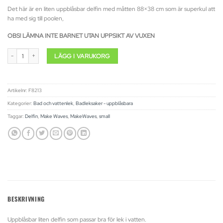
Det här är en liten uppblåsbar delfin med måtten 88×38 cm som är superkul att
ha med sig till poolen,
OBS! LÄMNA INTE BARNET UTAN UPPSIKT AV VUXEN
Dolphin small mängd
LÄGG I VARUKORG
Artikelnr:
F8213
Kategorier:
Bad och vattenlek
,
Badleksaker - uppblåsbara
Taggar:
Delfin
,
Make Waves
,
MakeWaves
,
small
BESKRIVNING
Uppblåsbar liten delfin som passar bra för lek i vatten.