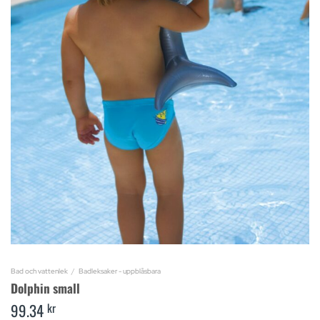
Bad och vattenlek
/
Badleksaker - uppblåsbara
Dolphin small
99.34
kr