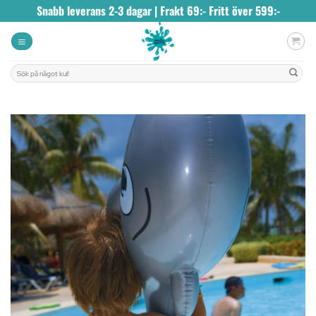
Skip
Snabb leverans 2-3 dagar | Frakt 69:- Fritt över 599:-
to
content
Sök
efter: