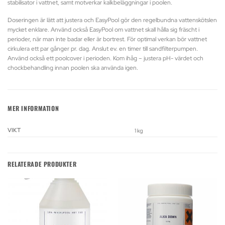
stabilisator i vattnet, samt motverkar kalkbeläggningar i poolen.
Doseringen är lätt att justera och EasyPool gör den regelbundna vattenskötslen
mycket enklare. Använd också EasyPool om vattnet skall hålla sig fräscht i
perioder, när man inte badar eller är bortrest. För optimal verkan bör vattnet
cirkulera ett par gånger pr. dag. Anslut ev. en timer till sandfilterpumpen.
Använd också ett poolcover i perioden. Kom ihåg – justera pH- värdet och
chockbehandling innan poolen ska använda igen.
MER INFORMATION
VIKT
1 kg
RELATERADE PRODUKTER