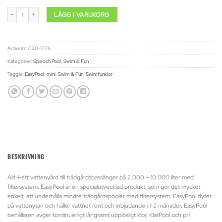
EasyPool Mini mängd
LÄGG I VARUKORG
Artikelnr:
020-1775
Kategorier:
Spa och Pool
,
Swim & Fun
Taggar:
EasyPool
,
mini
,
Swim & Fun
,
Swimfunklor
BESKRIVNING
Allt-i-ett vattenvård till trädgårdsbassänger på 2.000 – 10.000 liter med
filtersystem. EasyPool är en specialutvecklad produkt, som gör det mycket
enkelt, att underhålla mindre trädgårdspooler med filtersystem. EasyPool flyter
på vattenytan och håller vattnet rent och inbjudande i 1-2 månader. EasyPool
behållaren avger kontinuerligt långsamt upplösligt klor, KlarPool och pH