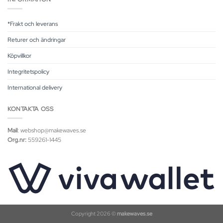
*Frakt och leverans
Returer och ändringar
Köpvillkor
Integritetspolicy
International delivery
KONTAKTA OSS
Mail
: webshop@makewaves.se
Org.nr:
559261-1445
Copyright 2026 ©
makewaves.se