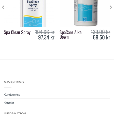
194.66
kr
139.00
kr
Spa Clean Spray
SpaCare Alka
97.34
kr
69.50
kr
Down
urrent
Original
Current
Original
Cur
rice
price
price
price
pri
s:
was:
is:
was:
is:
49.00 kr.
194.66 kr.
97.34 kr.
139.00 kr.
69.
NAVIGERING
Kundservice
Kontakt
INFORMATION