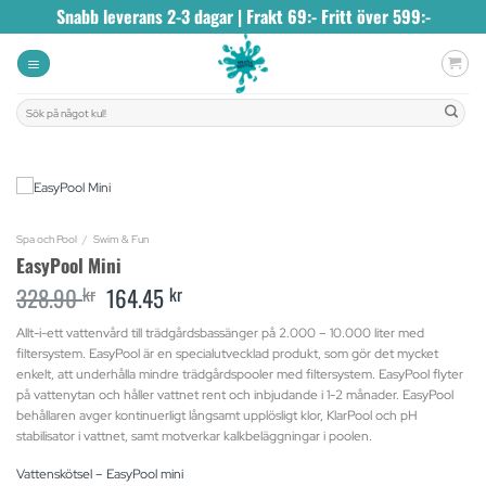
Skip
Snabb leverans 2-3 dagar | Frakt 69:- Fritt över 599:-
to
content
Sök
efter:
Spa och Pool
/
Swim & Fun
EasyPool Mini
328.90
kr
Original
164.45
kr
Current
price
price
was:
is:
Allt-i-ett vattenvård till trädgårdsbassänger på 2.000 – 10.000 liter med
328.90 kr.
164.45 kr.
filtersystem. EasyPool är en specialutvecklad produkt, som gör det mycket
enkelt, att underhålla mindre trädgårdspooler med filtersystem. EasyPool flyter
på vattenytan och håller vattnet rent och inbjudande i 1-2 månader. EasyPool
behållaren avger kontinuerligt långsamt upplösligt klor, KlarPool och pH
stabilisator i vattnet, samt motverkar kalkbeläggningar i poolen.
Vattenskötsel – EasyPool mini