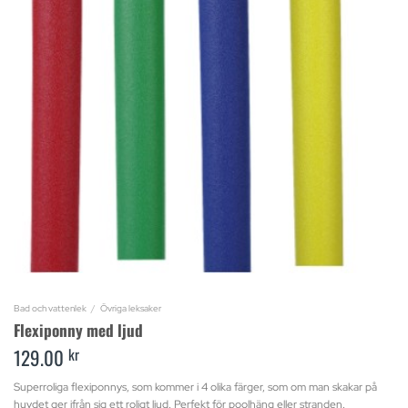
Bad och vattenlek
/
Övriga leksaker
Flexiponny med ljud
129.00
kr
Superroliga flexiponnys, som kommer i 4 olika färger, som om man skakar på
huvdet ger ifrån sig ett roligt ljud. Perfekt för poolhäng eller stranden.