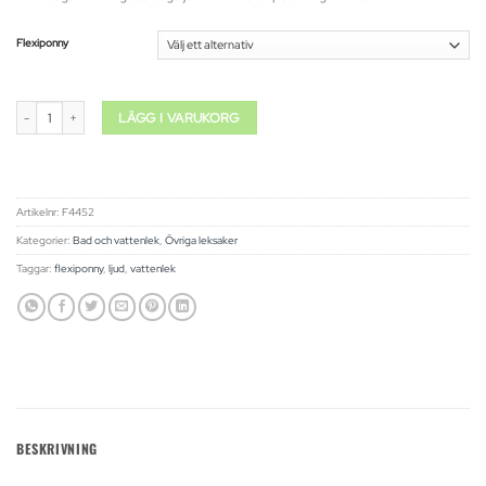
Flexiponny
Flexiponny med ljud mängd
LÄGG I VARUKORG
Artikelnr:
F4452
Kategorier:
Bad och vattenlek
,
Övriga leksaker
Taggar:
flexiponny
,
ljud
,
vattenlek
BESKRIVNING