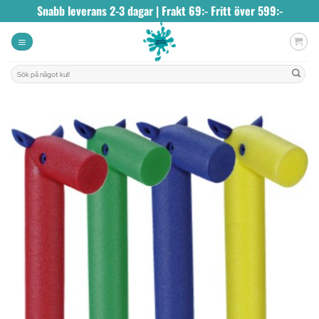
Skip
Snabb leverans 2-3 dagar | Frakt 69:- Fritt över 599:-
to
content
Sök
efter: