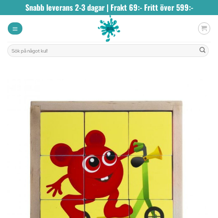
Skip
Snabb leverans 2-3 dagar | Frakt 69:- Fritt över 599:-
to
content
Sök
efter: