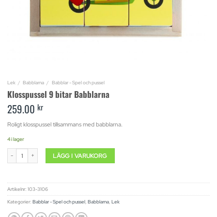
Lek
/
Babblarna
/
Babblar - Spel och pussel
Klosspussel 9 bitar Babblarna
259.00
kr
Roligt klosspussel tillsammans med babblarna.
4 i lager
Klosspussel 9 bitar Babblarna mängd
LÄGG I VARUKORG
Artikelnr:
103-3106
Kategorier:
Babblar - Spel och pussel
,
Babblarna
,
Lek