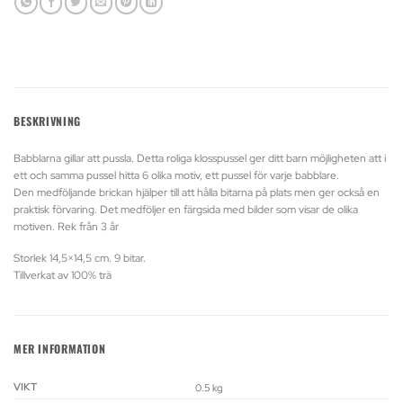
BESKRIVNING
Babblarna gillar att pussla. Detta roliga klosspussel ger ditt barn möjligheten att i
ett och samma pussel hitta 6 olika motiv, ett pussel för varje babblare.
Den medföljande brickan hjälper till att hålla bitarna på plats men ger också en
praktisk förvaring. Det medföljer en färgsida med bilder som visar de olika
motiven. Rek från 3 år
Storlek 14,5×14,5 cm. 9 bitar.
Tillverkat av 100% trä
MER INFORMATION
VIKT
0.5 kg