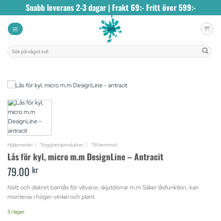
Skip
Snabb leverans 2-3 dagar | Frakt 69:- Fritt över 599:-
to
content
Sök
efter:
Hjälpmedel
/
Trygghetsprodukter
/
Till hemmet
Lås för kyl, micro m.m DesignLine – Antracit
79.00
kr
Nätt och diskret barnlås för vitvaror, skjutdörrar m.m Säker låsfunktion, kan
monteras i höger-vinkel och plant.
5 i lager