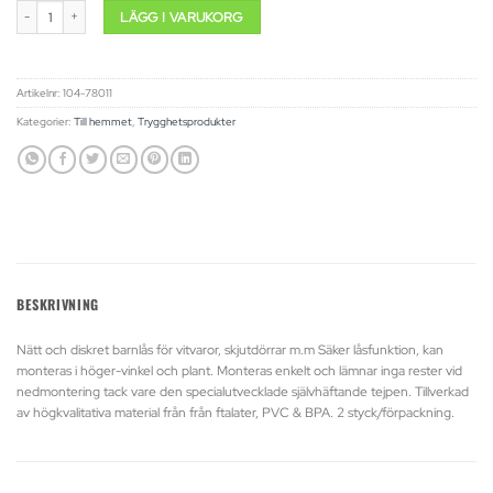
Lås för kyl, micro m.m DesignLine - Antracit mängd
LÄGG I VARUKORG
Artikelnr:
104-78011
Kategorier:
Till hemmet
,
Trygghetsprodukter
BESKRIVNING
Nätt och diskret barnlås för vitvaror, skjutdörrar m.m Säker låsfunktion, kan
monteras i höger-vinkel och plant. Monteras enkelt och lämnar inga rester vid
nedmontering tack vare den specialutvecklade självhäftande tejpen. Tillverkad
av högkvalitativa material från från ftalater, PVC & BPA. 2 styck/förpackning.