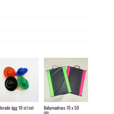
+
+
+
lorade ägg 10 st/set
Babymadrass 70 x 50
Crocodile ri
cm