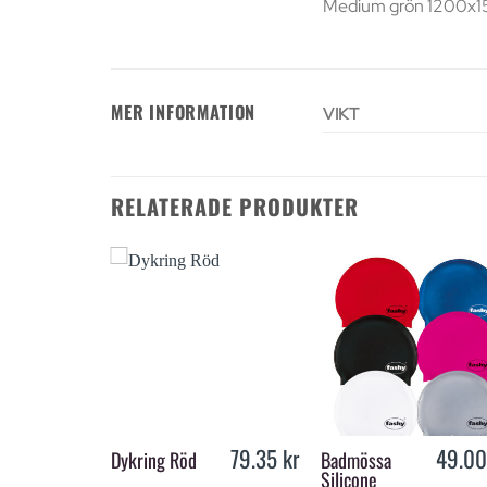
Medium grön 1200x
MER INFORMATION
VIKT
RELATERADE PRODUKTER
+
+
19.00
kr
79.35
kr
49.0
Dykring Röd
Badmössa
Silicone