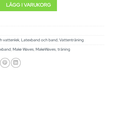
um (grön) mängd
LÄGG I VARUKORG
h vattenlek
,
Latexband och band
,
Vattenträning
exband
,
Make Waves
,
MakeWaves
,
träning