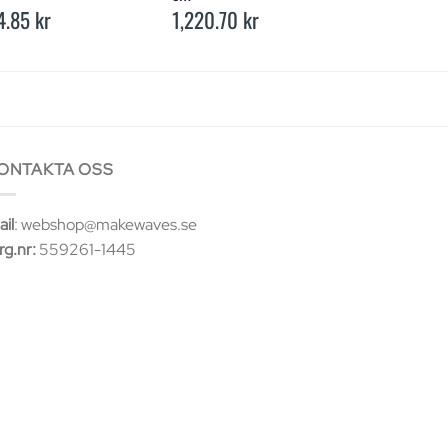
4.85
kr
1,220.70
kr
200.36
kr
ONTAKTA OSS
il
: webshop@makewaves.se
rg.nr:
559261-1445