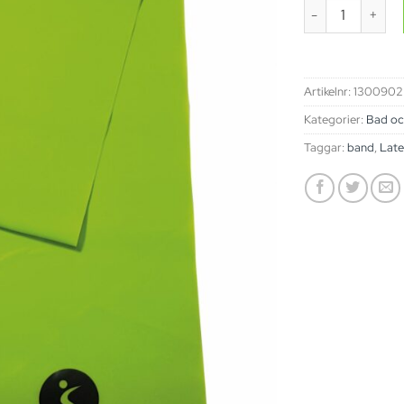
Latex band medi
Artikelnr:
1300902
Kategorier:
Bad oc
Taggar:
band
,
Lat