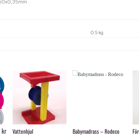
150x0,35mm
0.5 kg
+
+
0
kr
Vattenhjul
Babymadrass – Rodeco
För