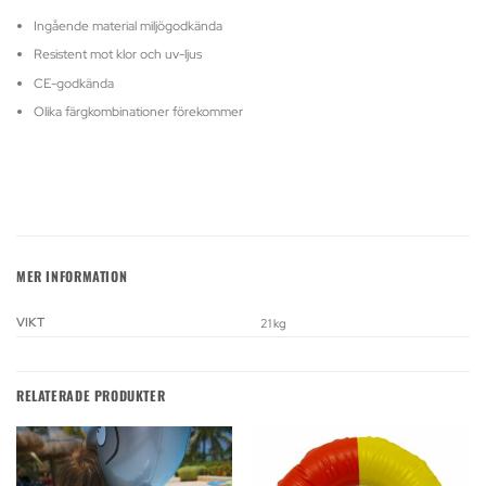
Ingående material miljögodkända
Resistent mot klor och uv-ljus
CE-godkända
Olika färgkombinationer förekommer
MER INFORMATION
VIKT
21 kg
RELATERADE PRODUKTER