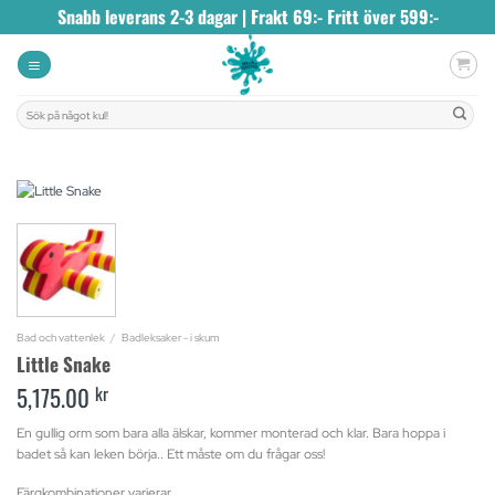
Skip
Snabb leverans 2-3 dagar | Frakt 69:- Fritt över 599:-
to
content
Sök
efter:
Bad och vattenlek
/
Badleksaker - i skum
Little Snake
5,175.00
kr
En gullig orm som bara alla älskar, kommer monterad och klar. Bara hoppa i
badet så kan leken börja.. Ett måste om du frågar oss!
Färgkombinationer varierar.