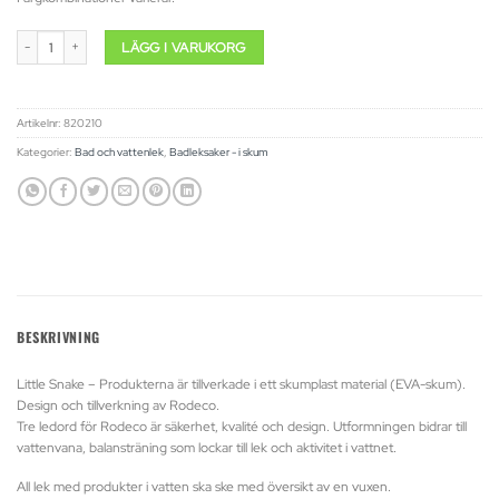
Little Snake mängd
LÄGG I VARUKORG
Artikelnr:
820210
Kategorier:
Bad och vattenlek
,
Badleksaker - i skum
BESKRIVNING
Little Snake – Produkterna är tillverkade i ett skumplast material (EVA-skum).
Design och tillverkning av Rodeco.
Tre ledord för Rodeco är säkerhet, kvalité och design. Utformningen bidrar till
vattenvana, balansträning som lockar till lek och aktivitet i vattnet.
All lek med produkter i vatten ska ske med översikt av en vuxen.