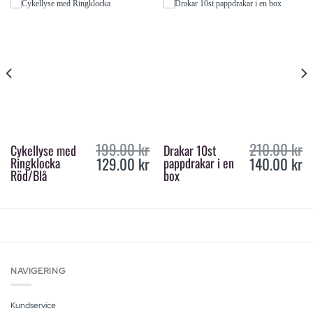
199.00
kr
210.00
kr
Cykellyse med
Drakar 10st
129.00
kr
140.00
kr
Ringklocka
pappdrakar i en
urrent
Original
Current
Original
Cur
rice
price
price
price
pri
Röd/Blå
box
s:
was:
is:
was:
is:
29.00 kr.
199.00 kr.
129.00 kr.
210.00 kr.
140
NAVIGERING
Kundservice