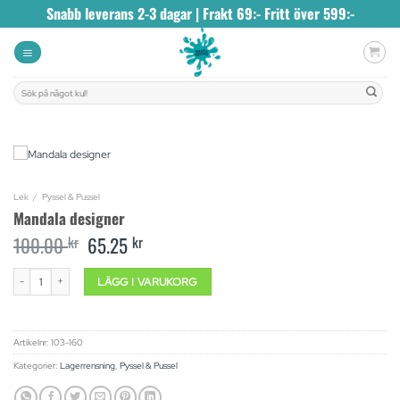
Skip
Snabb leverans 2-3 dagar | Frakt 69:- Fritt över 599:-
to
content
Sök
efter:
Lek
/
Pyssel & Pussel
Mandala designer
100.00
kr
Original
65.25
kr
Current
price
price
was:
is:
Mandala designer mängd
LÄGG I VARUKORG
100.00 kr.
65.25 kr.
Artikelnr:
103-160
Kategorier:
Lagerrensning
,
Pyssel & Pussel