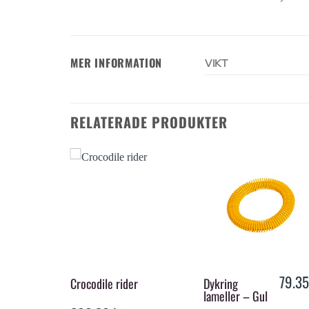
MER INFORMATION
VIKT
RELATERADE PRODUKTER
+
+
79.3
– Pinnar
Crocodile rider
Dykring
lameller – Gul