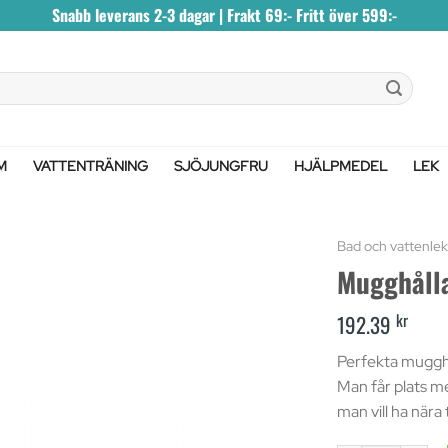
Snabb leverans 2-3 dagar | Frakt 69:- Fritt över 599:-
M
VATTENTRÄNING
SJÖJUNGFRU
HJÄLPMEDEL
LEK
Bad och vattenlek
Mugghåll
kr
192.39
Perfekta mugghå
Man får plats m
man vill ha nära t