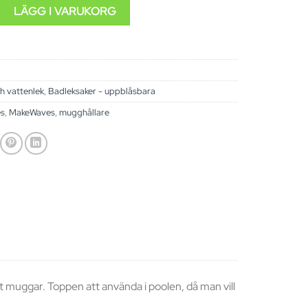
anan mängd
LÄGG I VARUKORG
h vattenlek
,
Badleksaker - uppblåsbara
s
,
MakeWaves
,
mugghållare
muggar. Toppen att använda i poolen, då man vill