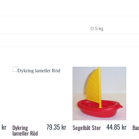
0.5 kg
+
+
5
kr
79.35
kr
44.85
kr
Dykring
Segelbåt Stor
Bad
lameller Röd