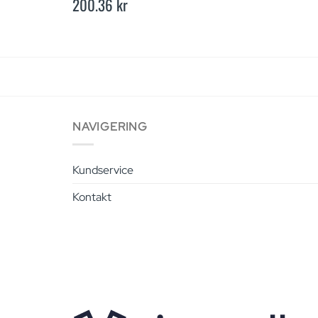
200.36
kr
rrent
ice
6.50 kr.
NAVIGERING
Kundservice
Kontakt