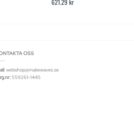
621.29
kr
103.13
kr
ONTAKTA OSS
il
: webshop@makewaves.se
rg.nr:
559261-1445