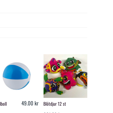
+
+
+
49.00
kr
boll
Blötdjur 12 st
Boll, blanda
14 cm