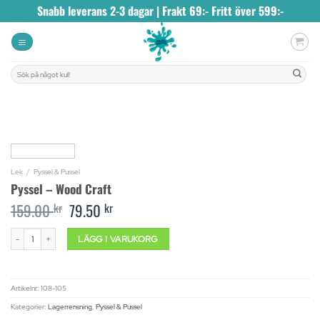
Skip
Snabb leverans 2-3 dagar | Frakt 69:- Fritt över 599:-
to
content
Sök
efter:
Lek
/
Pyssel & Pussel
Pyssel – Wood Craft
159.00
kr
Original
79.50
kr
Current
price
price
was:
is:
Pyssel - Wood Craft mängd
LÄGG I VARUKORG
159.00 kr.
79.50 kr.
Artikelnr:
108-105
Kategorier:
Lagerrensning
,
Pyssel & Pussel