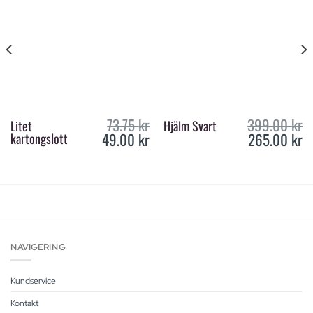
73.75
kr
399.00
kr
Litet
Hjälm Svart
49.00
kr
265.00
kr
kartongslott
urrent
Original
Current
Original
Cur
rice
price
price
price
pri
s:
was:
is:
was:
is:
5.00 kr.
73.75 kr.
49.00 kr.
399.00 kr.
265
NAVIGERING
Kundservice
Kontakt