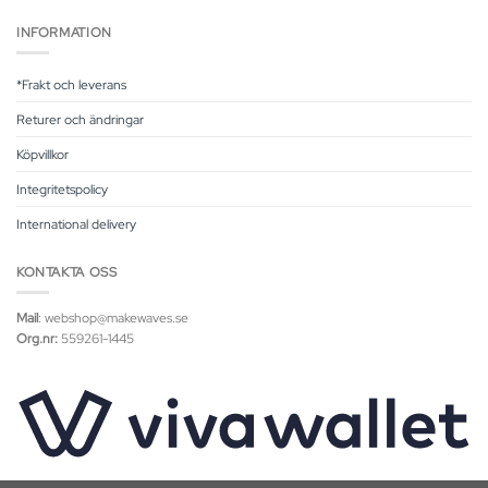
INFORMATION
*Frakt och leverans
Returer och ändringar
Köpvillkor
Integritetspolicy
International delivery
KONTAKTA OSS
Mail
: webshop@makewaves.se
Org.nr:
559261-1445