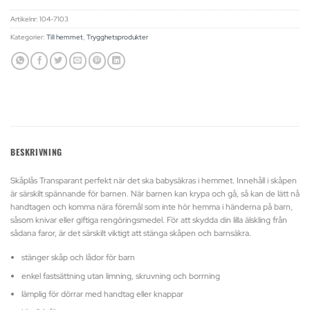
Artikelnr:
104-7103
Kategorier:
Till hemmet
,
Trygghetsprodukter
BESKRIVNING
Skåplås Transparant perfekt när det ska babysäkras i hemmet. Innehåll i skåpen
är särskilt spännande för barnen. När barnen kan krypa och gå, så kan de lätt nå
handtagen och komma nära föremål som inte hör hemma i händerna på barn,
såsom knivar eller giftiga rengöringsmedel. För att skydda din lilla älskling från
sådana faror, är det särskilt viktigt att stänga skåpen och barnsäkra.
stänger skåp och lådor för barn
enkel fastsättning utan limning, skruvning och borrning
lämplig för dörrar med handtag eller knappar