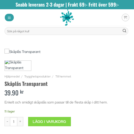
Skip
Snabb leverans 2-3 dagar | Frakt 69:- Fritt över 599:-
to
content
Sök
efter:
Hjälpmedel
/
Trygghetsprodukter
/
Till hemmet
Skåplås Transparant
39.90
kr
Enkelt och smidigt skåpslås som passar till de flesta skåp i ditt hem.
11 i lager
Skåplås Transparant mängd
LÄGG I VARUKORG