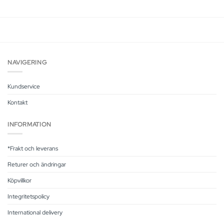
s:
was:
is:
was:
is:
46.41 kr.
299.00 kr.
149.50 kr.
139.00 kr.
69.
NAVIGERING
Kundservice
Kontakt
INFORMATION
*Frakt och leverans
Returer och ändringar
Köpvillkor
Integritetspolicy
International delivery