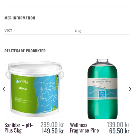
MER INFORMATION
VIKT
6 kg
RELATERADE PRODUKTER
299.00
kr
139.00
kr
Saniklar – pH-
Wellness
149.50
kr
69.50
kr
Plus 5kg
Fragrance Pine
urrent
Original
Current
Original
Cur
rice
price
price
price
pri