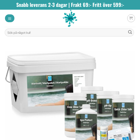
Skip
Snabb leverans 2-3 dagar | Frakt 69:- Fritt över 599:-
to
content
Sök
efter: