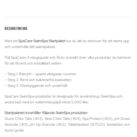
BESKRIVNING
Med ett
SpaCare SwimSpa Startpaket
har du allt du behöver för att starta upp
och underhålla ditt swimspabad.
Följ SpaCares 3-stegsguide och få en översikt över vilka produkter du behöver
för att få rent och kristallklart vatten:
– Steg 1: Rätt pH – spaets viktigaste nummer
– Steg 2: Rent och bakteriefria badvatten
– Steg 3: Förebyggande och underhåll
SpaCare SwimSpa-produkter är designade för användning i SwimSpa och
andra bad med en vattenmängdpå minst 5.000 liter.
Startpaketet innehåller följande SwimSpa produkter:
Quick Chlor Tabs (403), Slow Chlor Tabs (404), Spa Protect (405), pH-Down
Granular (401), pH-Up Granular (402), Tablettestare (157520), teststickor och
tryckt guide.