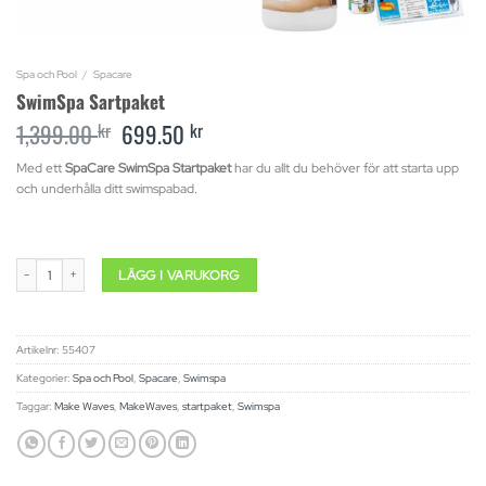
Spa och Pool
/
Spacare
SwimSpa Sartpaket
1,399.00
kr
Original
699.50
kr
Current
price
price
was:
is:
Med ett
SpaCare SwimSpa Startpaket
har du allt du behöver för att starta upp
1,399.00 kr.
699.50 kr.
och underhålla ditt swimspabad.
SwimSpa Sartpaket mängd
LÄGG I VARUKORG
Artikelnr:
55407
Kategorier:
Spa och Pool
,
Spacare
,
Swimspa
Taggar:
Make Waves
,
MakeWaves
,
startpaket
,
Swimspa