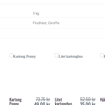
5 kg
Flodhäst, Giraffe
+
+
73.75
kr
52.50
kr
Kartong
Litet
Hjä
49.00
kr
35.00
kr
Ponny
kartonghus
Original
Current
Original
Curre