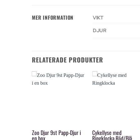
MER INFORMATION
VIKT
DJUR
RELATERADE PRODUKTER
+
+
s
Zoo Djur 9st Papp-Djur i
Cykellyse med
en box
Ringklocka Röd/Blå