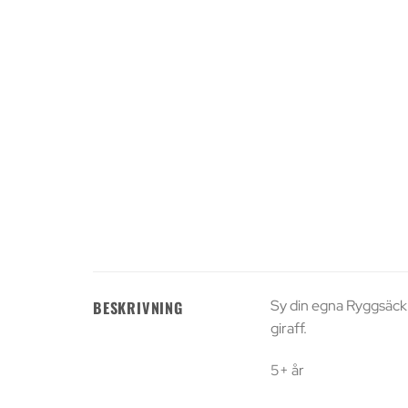
Sy din egna Ryggsäck –
BESKRIVNING
giraff.
5+ år