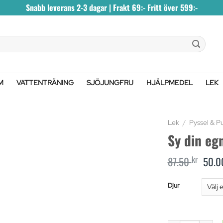
Snabb leverans 2-3 dagar | Frakt 69:- Fritt över 599:-
M
VATTENTRÄNING
SJÖJUNGFRU
HJÄLPMEDEL
LEK
Lek
/
Pyssel & P
Sy din eg
kr
Orig
87.50
50.
pri
was
Djur
87.5