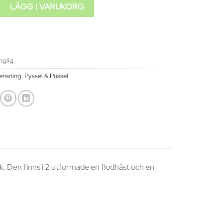
ggsäck mängd
LÄGG I VARUKORG
änglig
ensning
,
Pyssel & Pussel
ck. Den finns i 2 utformade en flodhäst och en