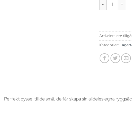
Sy din egna Ry
Artikelnr:
Inte tillg
Kategorier:
Lagerr
 Perfekt pyssel till de små, de får skapa sin alldeles egna ryggsä