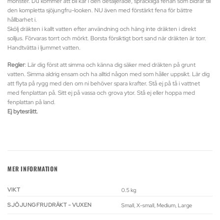
mönster. Du kommer att bli kär i den detaljerade, spräckliga fenan som bidrar till
den kompletta sjöjungfru-looken. NU även med förstärkt fena för bättre
hållbarhet i.
Skölj dräkten i kallt vatten efter användning och häng inte dräkten i direkt
solljus. Förvaras torrt och mörkt. Borsta försiktigt bort sand när dräkten är torr.
Handtvätta i ljummet vatten.
Regler
: Lär dig först att simma och känna dig säker med dräkten på grunt
vatten. Simma aldrig ensam och ha alltid någon med som håller uppsikt. Lär dig
att flyta på rygg med den om ni behöver spara krafter. Stå ej på tå i vattnet
med fenplattan på. Sitt ej på vassa och grova ytor. Stå ej eller hoppa med
fenplattan på land.
Ej bytesrätt.
MER INFORMATION
VIKT
0.5 kg
SJÖJUNGFRUDRÄKT - VUXEN
Small, X-small, Medium, Large