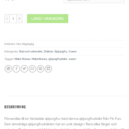
Sjöjungfrudräkt för vuxen - Regnbåge mängd
LÄGG I VARUKORG
Artikelnr:
Inte tillgänglig
Kategorier:
Bad och vattenlek
,
Dräkter
,
Sjöjungfru
,
Vuxen
Taggar:
Make Waves
,
MakeWaves
,
sjöjungfrudräkt
,
vuxen
BESKRIVNING
Förvandlas till en fantastisk sjöjungfru med denna sjöjungfrudräkt från Fin Fun.
Den simvänliga sjöjungfrudräkten har en unik design i flera olika färger och