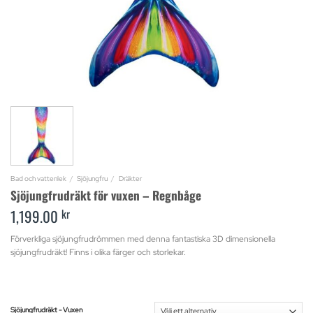
Bad och vattenlek
/
Sjöjungfru
/
Dräkter
Sjöjungfrudräkt för vuxen – Regnbåge
1,199.00
kr
Förverkliga sjöjungfrudrömmen med denna fantastiska 3D dimensionella
sjöjungfrudräkt! Finns i olika färger och storlekar.
Sjöjungfrudräkt - Vuxen