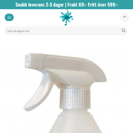
Skip
Snabb leverans 2-3 dagar | Frakt 69:- Fritt över 599:-
to
content
Sök
efter: