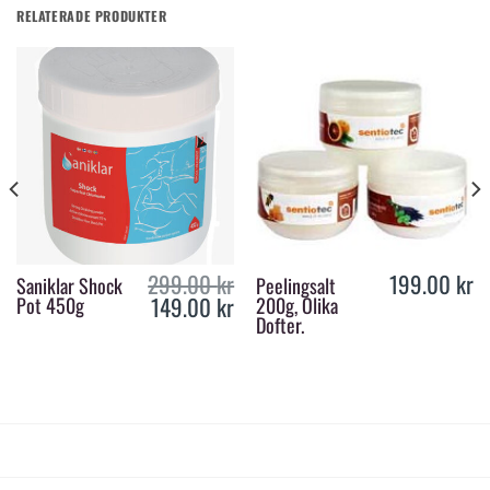
RELATERADE PRODUKTER
299.00
kr
199.00
kr
Saniklar Shock
Peelingsalt
149.00
kr
Pot 450g
200g, Olika
urrent
Original
Current
rice
price
price
Dofter.
s:
was:
is:
24.50 kr.
299.00 kr.
149.00 kr.