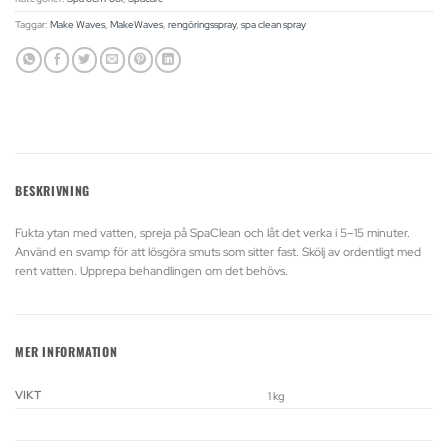
Taggar:
Make Waves
,
MakeWaves
,
rengöringsspray
,
spa clean spray
BESKRIVNING
Fukta ytan med vatten, spreja på SpaClean och låt det verka i 5–15 minuter.
Använd en svamp för att lösgöra smuts som sitter fast. Skölj av ordentligt med
rent vatten. Upprepa behandlingen om det behövs.
MER INFORMATION
VIKT
1 kg