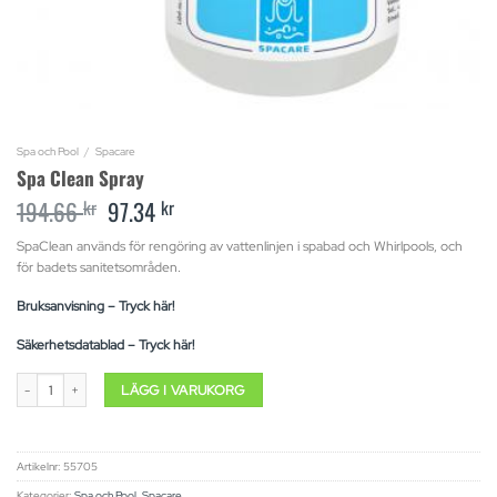
Spa och Pool
/
Spacare
Spa Clean Spray
194.66
kr
Original
97.34
kr
Current
price
price
was:
is:
​SpaClean används för rengöring av vattenlinjen i spabad och Whirlpools, och
194.66 kr.
97.34 kr.
för badets sanitetsområden.
Bruksanvisning – Tryck här!
Säkerhetsdatablad – Tryck här!
Spa Clean Spray mängd
LÄGG I VARUKORG
Artikelnr:
55705
Kategorier:
Spa och Pool
,
Spacare