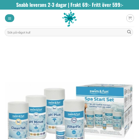
Skip
Snabb leverans 2-3 dagar | Frakt 69:- Fritt över 599:-
to
content
Sök
efter: