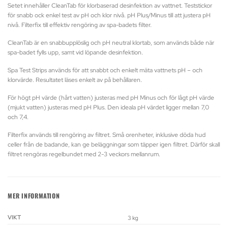
Setet innehåller CleanTab för klorbaserad desinfektion av vattnet. Teststickor
för snabb ock enkel test av pH och klor nivå. pH Plus/Minus till att justera pH
nivå. Filterfix till effektiv rengöring av spa-badets filter.
CleanTab är en snabbupplöslig och pH neutral klortab, som används både när
spa-badet fylls upp, samt vid löpande desinfektion.
Spa Test Strips används för att snabbt och enkelt mäta vattnets pH – och
klorvärde. Resultatet läses enkelt av på behållaren.
För högt pH värde (hårt vatten) justeras med pH Minus och för lågt pH värde
(mjukt vatten) justeras med pH Plus. Den ideala pH värdet ligger mellan 7,0
och 7,4.
Filterfix används till rengöring av filtret. Små orenheter, inklusive döda hud
celler från de badande, kan ge beläggningar som täpper igen filtret. Därför skall
filtret rengöras regelbundet med 2-3 veckors mellanrum.
MER INFORMATION
VIKT
3 kg