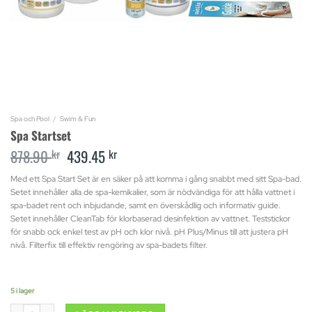
Spa och Pool
/
Swim & Fun
Spa Startset
878.90
kr
Original
439.45
kr
Current
price
price
was:
is:
Med ett Spa Start Set är en säker på att komma i gång snabbt med sitt Spa-bad.
878.90 kr.
439.45 kr.
Setet innehåller alla de spa-kemikalier, som är nödvändiga för att hålla vattnet i
spa-badet rent och inbjudande, samt en överskådlig och informativ guide.
Setet innehåller CleanTab för klorbaserad desinfektion av vattnet. Teststickor
för snabb ock enkel test av pH och klor nivå. pH Plus/Minus till att justera pH
nivå. Filterfix till effektiv rengöring av spa-badets filter.
5 i lager
Spa Startset mängd