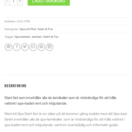
LÄGG I VARUKORG
Artikelnr:
020-1796
Kategorier:
Spa och Pool
,
Swim & Fun
Taggar:
Spa startset
,
startset
,
Swim & Fun
BESKRIVNING
Start Set som innehåller alla de kemikalier som är nödvändiga för att hålla
vattnet i spa-badet rent och inbjudande.
Med ett Spa Start Set är en säker på att komma i gång snabbt med sitt Spa-bad.
Setet innehåller alla de spa-kemikalier, som är nödvändiga för att hålla vattnet i
spa-badet rent och inbjudande, samt en överskådlig och informativ guide.