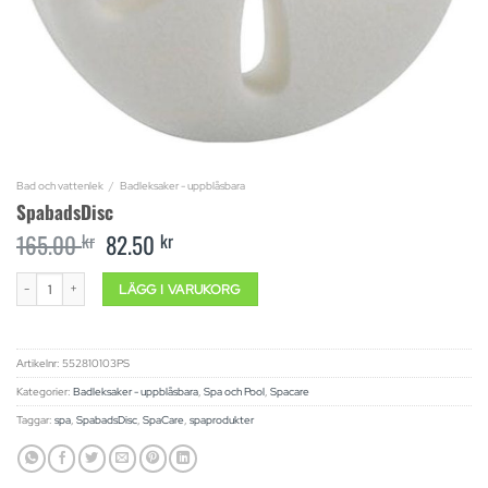
Bad och vattenlek
/
Badleksaker - uppblåsbara
SpabadsDisc
165.00
kr
Original
82.50
kr
Current
price
price
was:
is:
SpabadsDisc mängd
LÄGG I VARUKORG
165.00 kr.
82.50 kr.
Artikelnr:
552810103PS
Kategorier:
Badleksaker - uppblåsbara
,
Spa och Pool
,
Spacare
Taggar:
spa
,
SpabadsDisc
,
SpaCare
,
spaprodukter