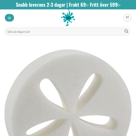
Skip
Snabb leverans 2-3 dagar | Frakt 69:- Fritt över 599:-
to
content
Sök
efter: